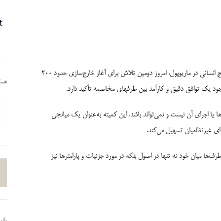
ژنو (کمیته بین­‌المللی صلیب سرخ) – در میان صحنه­‌های آزاردهنده درد و رنج­ انسانی در ماریوپول، امروز دومین تلاش برای آغاز خارج­‌سازی حدود 200
همکا
وجود یک توافق دقیق و کارآمد بین طرف­های مخاصمه تأکید دارد.
یا اجرای آن نیست و نمی‌­تواند باشد. این کمیته به‌عنوان یک میانجی
رای غیرنظامیان تسهیل می‌کند.
ف‌­ها میان خود نه تنها در اصول بلکه در مورد جزئیات و پارامترها نیز
باز