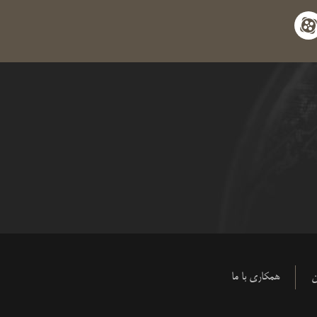
apara
y
ن
همکاری با ما