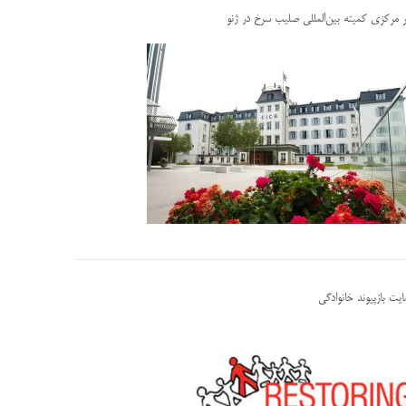
ر مرکزی کمیته بین‌المللی صلیب سرخ در ژنو
یت بازپیوند خانوادگی