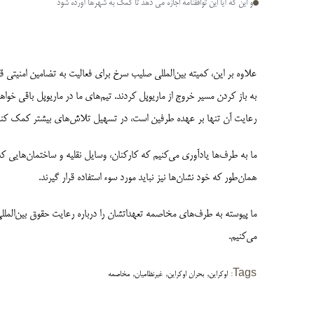
و این که آیا این توافق­نامه اجازه می دهد تا کمک به شهرها آورده شود
علاوه بر این، کمیته بین‌المللی صلیب سرخ برای فعالیت به تضامین امنیتی قا
به باز کردن مسیر خروج از ماریوپل کردند. تیم‌های ما در ماریوپل باقی خواهن
رعایت آن تنها بر عهده طرفین است، در تسهیل تلاش‌های بیشتر کمک کنن
ما به طرف‌ها یادآوری می‌کنیم که کارکنان، وسایل نقلیه و ساختمان‌هایی 
همان‌طور که خود نشان‌ها نیز نباید مورد سوء استفاده قرار گیرند.
ما پیوسته به طرف‌­های مخاصمه تعهدات­شان را درباره رعایت حقوق بین­‌الم
می‌­کنیم.
,
,
,
Tags:
اوکراین
بحران اوکراین
غیرنظامیان
مخاصمه