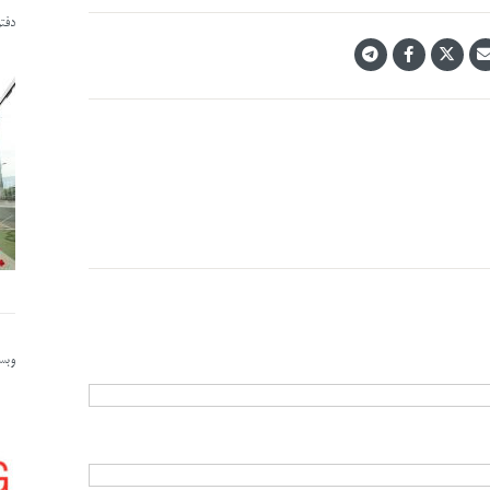
دفت
وبسا