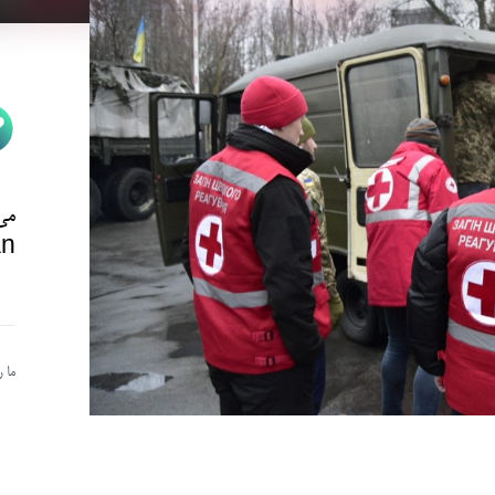
می‌
n@
ما 