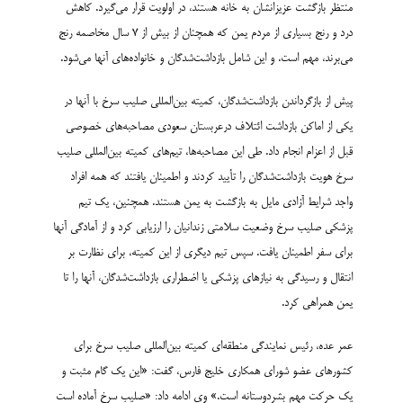
منتظر بازگشت عزیزانشان به خانه هستند، در اولویت قرار می­‌گیرد. کاهش
درد و رنج بسیاری از مردم یمن که همچنان از بیش از 7 سال مخاصمه رنج
می‌­برند، مهم است. و این شامل بازداشت­‌شدگان و خانواده‌­های آنها می‌­شود.
پیش از بازگرداندن بازداشت‌شدگان، کمیته بین‌المللی صلیب سرخ با آنها در
یکی از اماکن بازداشت ائتلاف درعربستان سعودی مصاحبه‌های خصوصی
قبل از اعزام انجام داد. طی این مصاحبه‌ها، تیم‌های کمیته بین‌المللی صلیب
سرخ هویت بازداشت‌شدگان را تأیید کردند و اطمینان یافتند که همه افراد
واجد شرایط آزادی مایل به بازگشت به یمن هستند. همچنین، یک تیم
پزشکی صلیب سرخ وضعیت سلامتی زندانیان را ارزیابی کرد و از آمادگی آنها
برای سفر اطمینان یافت. سپس تیم دیگری از این کمیته، برای نظارت بر
انتقال و رسیدگی به نیازهای پزشکی یا اضطراری بازداشت‌شدگان، آنها را تا
یمن همراهی کرد.
عمر عده، رئیس نمایندگی منطقه‌­ای کمیته بین‌­المللی صلیب سرخ برای
کشورهای عضو شورای همکاری خلیج فارس، گفت: «این یک گام مثبت و
یک حرکت مهم بشردوستانه است.» وی ادامه داد: «صلیب سرخ آماده است