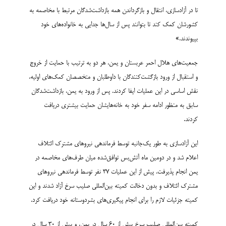
تا در آزادسازی، انتقال و بازگرداندن همه بازداشت‌­شدگان مرتبط با مخاصمه به
کشورشان کمک کند تا بتوانند پس از سال‌ها جدایی به خانواده‌های خود
بپیوندند.»
جمعیت­‌های هلال احمر عربستان و یمن، هر دو به ترتیب با حمایت از خروج
و استقبال از ورود بازگشت‌­کنندگان با داوطلبان و متخصصان کمک‌های اولیه،
نقش اساسی در این عملیات ایفا کردند. پس از ورود به یمن، بازداشت‌­شدگان
سابق به منظور ادامه سفر خود به خانه‌­های­شان حمایت بیشتری دریافت
کردند.
این آزادسازی به طور یک‌جانبه توسط فرماندهی نیروهای مشترک ائتلاف
اعلام شد و در دومین ماه آتش‌­بس توافق‌­شده میان طرف­‌های مخاصمه در
یمن انجام پذیرفت. پیش از این عملیات 37 نفر توسط فرماندهی نیروهای
مشترک ائتلاف و بدون دخالت کمیته بین‌المللی صلیب سرخ آزاد شدند و این
کمیته جزئیات لازم را برای انجام پیگیری­‌های بشردوستانه خود دریافت کرد.
کمیته بین‌المللی صلیب سرخ بیش از 60 سال در یمن، و بیش از 30 سال در