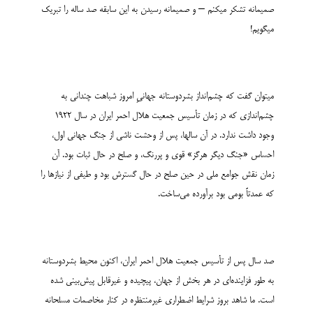
صمیمانه تشکر می­کنم – و صمیمانه رسیدن به این سابقه صد ساله را تبریک
می­گویم!
می­توان گفت که چشم‌­انداز بشردوستانه جهانیِ امروز شباهت چندانی به
چشم‌­اندازی که در زمان تأسیس جمعیت هلال احمر ایران در سال 1922
وجود داشت ندارد. در آن سال­ها، پس از وحشت ناشی از جنگ جهانی اول،
احساس «جنگ دیگر هرگز» قوی و پررنگ، و صلح در حال ثبات بود. آن
زمان نقش جوامع ملی در حین صلح در حال گسترش بود و طیفی از نیازها را
که عمدتاً بومی بود برآورده می‌­ساخت.
صد سال پس از تأسیس جمعیت هلال احمر ایران، اکنون محیط بشردوستانه
به طور فزاینده‌ای در هر بخش از جهان، پیچیده و غیرقابل پیش‌بینی شده
است. ما شاهد بروز شرایط اضطراری غیرمنتظره در کنار مخاصمات مسلحانه