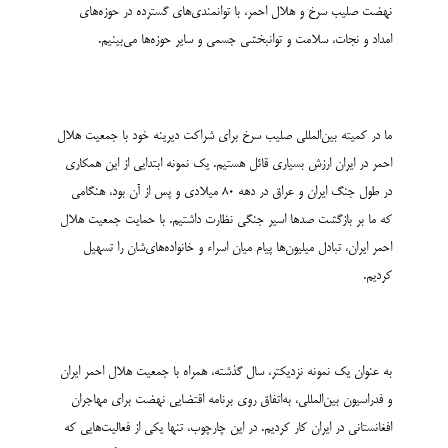
نهضت صلیب سرخ و هلال احمر، با توانمندی‌­های گسترده در حوزه‌­های
امداد و نجات، سلامت و توانبخشی جسمی و سایر حوزه­‌ها می‌­بینیم.
ما در کمیته بین‌المللی صلیب سرخ برای شراکت دیرینه خود با جمعیت هلال
احمر در ایران ارزش بسیاری قائل هستیم. یک نمونه ابتدایی از این همکاری
در طول جنگ ایران و عراق در دهه 80 میلادی و پس از آن بود، هنگامی
که ما بر بازگشت صدها اسیر جنگی نظارت داشتیم. با حمایت جمعیت هلال
احمر ایران، تبادل میلیون‌ها پیام میان اسراء و خانواده‌های‌شان را تسهیل
کردیم.
به عنوان یک نمونه نزدیک­تر، سال گذشته، همراه با جمعیت هلال احمر ایران
و فدراسیون بین­‌المللی، به‌اتفاق روی برنامه اقتضایی نهضت برای مهاجران
افغانستانی در ایران کار کردیم. در این چارچوب، تنها یکی از فعالیت‌هایی که