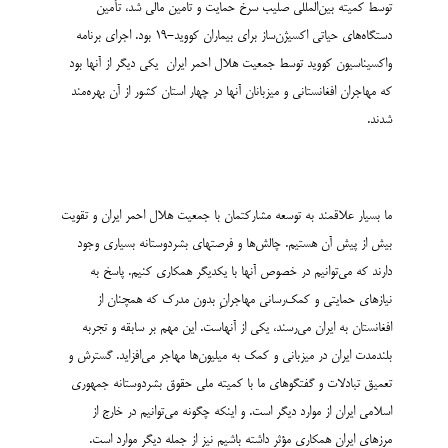
توسط کمیته بین‌المللی صلیب سرخ حمایت و تامین مالی شد، تأمین
دستگاه‌های حیاتی اکسیژن‌­ساز برای بیماران کووید-19 بود. اجرای برنامه
واکسیناسیون کووید توسط جمعیت هلال احمر ایران یکی دیگر از آنها بود
که مهاجران افغانستانی و میزبانان آنها در چهار استان کشور از آن بهره‌­مند
شدند.
ما بسیار علاقمند به توسعه مشارکت­مان با جمعیت هلال احمر ایران و تقویت
بیش از پیش آن هستیم. چالش‌­ها و فرصت­های بشردوستانه بسیاری وجود
دارند که می­‌توانیم در خصوص آنها با یکدیگر همکاری کنیم. پاسخ به
نیازهای حمایتی و کمک‌رسانی مهاجرانِ بدون مدرک که همچنان از
افغانستان به ایران می‌­رسند، یکی از آنهاست. این مهم بر سابقه و تجربه
بلندمدت ایران در میزبانی و کمک به میلیون­‌ها مهاجر می­‌افزاید. گسترش و
تعمیق تبادلات و گفتگوهای ما با کمیته ملی حقوق بشردوستانه جمهوری
اسلامی ایران از موارد دیگر است. و اینکه چگونه می‌توانیم در خارج از
مرزهای ایران همکاری مؤثر داشته باشیم نیز از جمله دیگر موارد است.