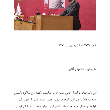
8 مه 2022 – 18 اردیبهشت 1401
عالی­جنابان، خانم­ها و آقایان
این یک افتخار و امتیاز خاص است که به مناسبت یکصدمین سالگرد تأسیس
جمعیت هلال احمر ایران اینجا در تهران حضور داشته باشم. از آقای دکتر
کولیوند و همگی درجمعیت هلال احمر ایران برای دعوت و استقبال گرم­تان