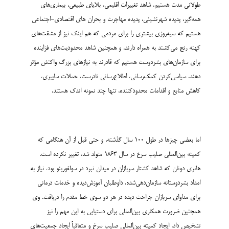
طولانی ­مدت هستیم. شاهد تغییرات اقلیمی، بلایای طبیعی، بیماری­‌های
همه‌­گیر، پدیده شهرنشینی، پدیده مهاجرت و بحران های اقتصادی-اجتماعی
هستیم که سیه‌­روزی بیشتری را برای مردمی که هم اینک نیز از مشقت­‌های
کهنه رنج می‌­کشند به همراه دارند. و همچنین شاهد محدودیت­‌های فزاینده
برای سازمان‌­های بشردوست هستیم که قادرند به نیازهای بزرگ واکنش مؤثر
دهند. سیاسی‌­کردن کمک­‌رسانی، اطلاع‌­رسانی نادرست، حملات سایبری،
کاهش منابع و اقدامات محدودکننده، تنها چند نمونه اندک هستند.
اما بعضی چیزها در طول 100 سال گذشته، و حتی قبل از آن هنگامی که
کمیته بین‌المللی صلیب سرخ در سال 1863 متولد شد، تغییر نکرده است.
هانری دونان که شاهد کشتار سربازان در میدان نبرد در سولفورینو بود، نیاز به
امداد بشردوستانه سازمان‌دهی‌­شده، داوطلبان آموزش‌­دیده و خدمات درمانی
برای مداوای سربازان جراحت دیده در هر دو سوی خط مقدم را دریافت. وی
همچنین ضرورت همکاری بین‌­المللی برای دستیابی به این مهم را نیز
تشخیص داد. ایجاد کمیته بین‌المللی صلیب سرخ و متعاقباً ایجاد جمعیت‌های