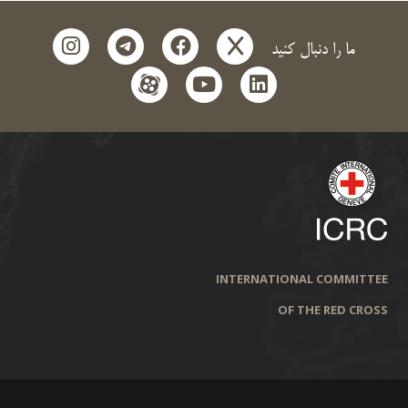
instagram
telegram
facebook
x
ما را دنبال کنید
aparat
youtube
linkedin
INTERNATIONAL COMMITTEE
OF THE RED CROSS