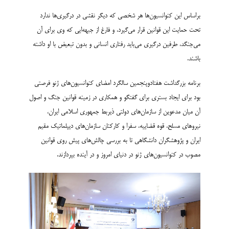
براساس این کنوانسیون‌ها هر شخصی که دیگر نقشی در درگیری‌ها ندارد
تحت حمایت این قوانین قرار می‌گیرد، و فارغ از جبهه‌ایی که وی برای آن
می‌جنگد، طرفین درگیری می‌باید رفتاری انسانی و بدون تبعیض با او داشته
باشند.
برنامه بزرگداشت هفتادوپنجمین سالگرد امضای کنوانسیون‌های ژنو فرصتی
بود برای ایجاد بستری برای گفتگو و همکاری در زمینه قوانین جنگ و اصول
آن میان مدعوین از سازمان‌های دولتی ذیربط جمهوری اسلامی ایران،
نیروهای مسلح، قوه قضاییه، سفرا و کارکنان سازمان‌های دیپلماتیک مقیم
ایران و پژوهشگران دانشگاهی تا به بررسی چالش‌های پیش روی قوانین
مصوب در کنوانسیون‌های ژنو در دنیای امروز و در آینده بپردازند.