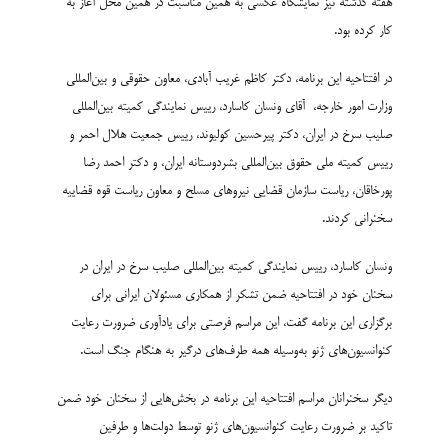
هفته گذشته نیز نمایشگاه عکسی به همین مناسبت در همین محل آغاز به
کار کرده بود.
در افتتاحیه این برنامه، دکتر کاظم غریب آبادی، معاون حقوقی و بین‌المللی
وزارت امور خارجه، آقای ونسان کاسارد، رییس نمایندگی کمیته بین‌المللی
صلیب سرخ در ایران، دکتر پیرحسین کولیوند، رییس جمعیت هلال احمر و
رییس کمیته ملی حقوق بین‌المللی بشردوستانه ایران، و دکتر احمد رضا
پورخاقان، ریاست سازمان قضایی نیروهای مسلح و معاون ریاست قوه قضاییه
سخنرانی کردند.
ونسان کاسارد، رییس نمایندگی کمیته بین‌المللی صلیب سرخ در ایران در
سخنان خود در افتتاحیه ضمن تشکر از همکاری مسئولان ایرانی برای
برگزاری این برنامه گفت، این مراسم فرصتی برای یادآوری ضرورت رعایت
کنوانسیون‌های ژنو به‌وسیله همه طرف‌های درگیر به هنگام جنگ است.
دیگر سخنرانان مراسم افتتاحیه این برنامه در بخش‌هایی از سخنان خود ضمن
تاکید بر ضرورت رعایت کنوانسیون‌های ژنو توسط دولت‌ها و طرفین