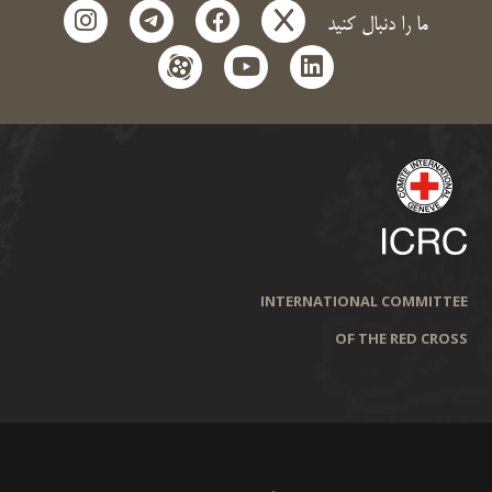
instagram
telegram
facebook
x
ما را دنبال کنید
aparat
youtube
linkedin
INTERNATIONAL COMMITTEE
OF THE RED CROSS