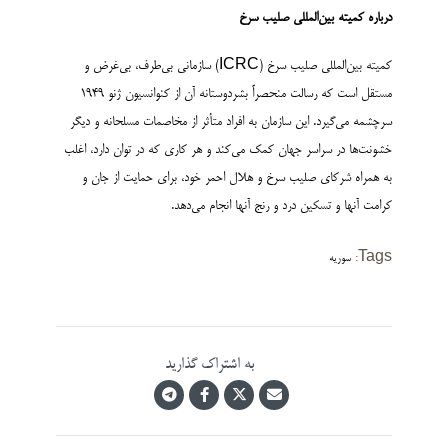
درباره کمیته بین‌­المللی صلیب سرخ
کمیته بین‌المللی صلیب سرخ (ICRC) سازمانی بی‌طرف، بی‌غرض و
مستقل است که رسالت منحصراً بشردوستانه آن از کنوانسیون ژنو 1949
سرچشمه می‌گیرد. این سازمان به افراد متأثر از مخاصمات مسلحانه و دیگر
خشونت‌­ها در سراسر جهان کمک می‌کند و هر کاری که در توان دارد، اغلب
به همراه شرکای صلیب سرخ و هلال احمر خود، برای حمایت از جان و
کرامت آنها و تسکین درد و رنج آنها انجام می­‌دهد.
Tags:
سوریه
به اشتراک گذارید