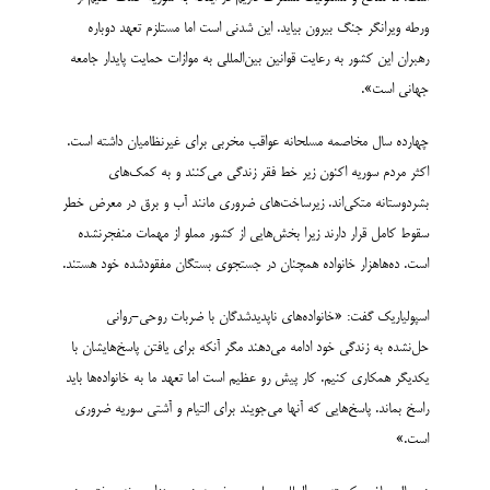
ورطه ویرانگر جنگ بیرون بیاید. این شدنی است اما مستلزم تعهد دوباره
رهبران این کشور به رعایت قوانین بین‌المللی به موازات حمایت پایدار جامعه
جهانی است».
چهارده سال مخاصمه مسلحانه عواقب مخربی برای غیرنظامیان داشته است.
اکثر مردم سوریه اکنون زیر خط فقر زندگی می‌کنند و به کمک‌های
بشردوستانه متکی‌اند. زیرساخت‌های ضروری مانند آب و برق در معرض خطر
سقوط کامل قرار دارند زیرا بخش‌هایی از کشور مملو از مهمات منفجرنشده
است. ده‌هاهزار خانواده همچنان در جستجوی بستگان مفقودشده خود هستند.
اسپولیاریک گفت: «خانواده‌های ناپدیدشدگان با ضربات روحی-روانی
حل‌نشده به زندگی خود ادامه می‌دهند مگر آنکه برای یافتن پاسخ‌هایشان با
یکدیگر همکاری کنیم. کار پیش رو عظیم است اما تعهد ما به خانواده‌ها باید
راسخ بماند. پاسخ‌هایی که آنها می‌جویند برای التیام و آشتی سوریه ضروری
است.»