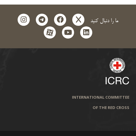
instagram
telegram
facebook
x
ما را دنبال کنید
aparat
youtube
linkedin
INTERNATIONAL COMMITTEE
OF THE RED CROSS