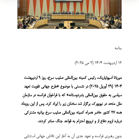
بیانیه
12 اردیبهشت 1404 (2 می 2025)
میریانا اسپولیاریک، رئیس کمیته بین‌المللی صلیب سرخ، روز 9 اردیبهشت
1404 (29 آوریل 2025) در نشستی با موضوع «طرح جهانی تقویت تعهد
سیاسی به حقوق بین‌المللی بشردوستانه» که با فراخوان فرانسه در سازمان
ملل متحد در نیویورک برگزار شد سخنان زیر را ایراد کرد. پس از این رویداد
همه 27 کشور حاضر همراه کمیته بین‌المللی صلیب سرخ بیانیه مشترکی
درباره لزوم دفاع از و ترویج احترام به قواعد جنگ صادر کردند.
بدون رهبری فرانسه و تعهد جدی آن به آغاز این تلاش جهانی استثنایی