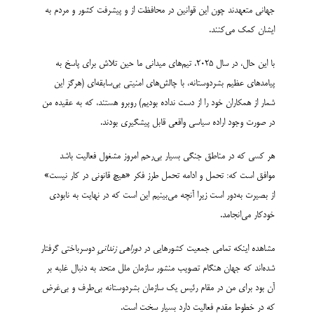
جهانی متعهدند چون این قوانین در محافظت از و پیشرفت کشور و مردم به
ایشان کمک می‌کنند.
با این حال، در سال 2025، تیم‌های میدانی ما حین تلاش برای پاسخ به
پیامدهای عظیم بشردوستانه، با چالش‌های امنیتی بی‌سابقه‌ای (هرگز این
شمار از همکاران خود را از دست نداده‌ بودیم) روبرو هستند، که به عقیده من
در صورت وجود اراده سیاسی واقعی قابل پیشگیری بودند.
هر کسی که در مناطق جنگی بسیار بی‌رحم امروز مشغول فعالیت باشد
موافق است که: تحمل و ادامه تحمل طرز فکر «هیچ قانونی در کار نیست»
از بصیرت به‌دور است زیرا آنچه می‌بینیم این است که در نهایت به نابودی
خودکار می­‌انجامد.
مشاهده اینکه تمامی جمعیت‌ کشورهایی در
دوراهی زندانیِ
دوسرباختی گرفتار
شده‌اند که جهان هنگام تصویب منشور سازمان ملل متحد به دنبال غلبه بر
آن بود برای من در مقام رئیس یک سازمان بشردوستانه بی‌طرف و بی‌غرض
که در خطوط مقدم فعالیت دارد بسیار سخت است.