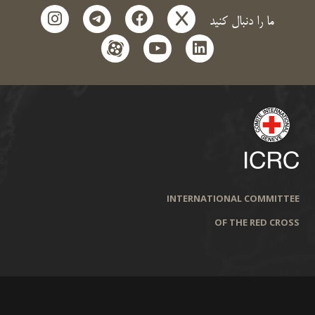
instagram
telegram
facebook
x
ما را دنبال کنید
aparat
youtube
linkedin
INTERNATIONAL COMMITTEE
OF THE RED CROSS