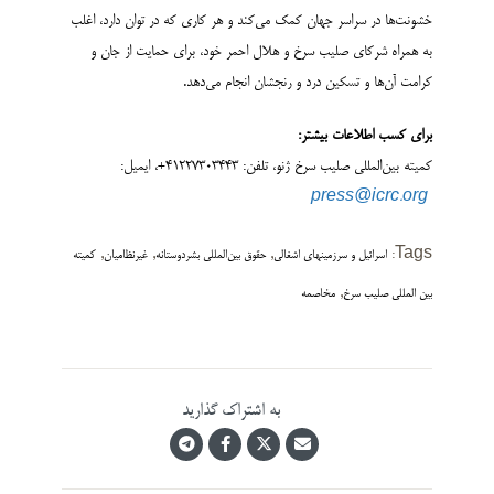
خشونت‌ها در سراسر جهان کمک می‌کند و هر کاری که در توان دارد، اغلب
به همراه شرکای صلیب سرخ و هلال احمر خود، برای حمایت از جان و
کرامت آن‌ها و تسکین درد و رنجشان انجام می‌دهد.
برای کسب اطلاعات بیشتر
:
کمیته بین‌المللی صلیب سرخ ژنو، تلفن: 41227303443+، ایمیل:
press@icrc.org
,
,
,
Tags:
اسرائیل و سرزمینهای اشغالی
حقوق بین‌المللی بشردوستانه
غیرنظامیان
کمیته
,
بین المللی صلیب سرخ
مخاصمه
به اشتراک گذارید