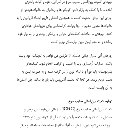
تیم‌های کمیته بین‌المللی صلیب سرخ در اسرائیل، غزه و کرانه باختری
آماده‌­اند تا با کمک به بازگرداندن گروگان‌ها و زندانیان به خانواده‌هایشان از
اجرای این توافق حمایت کنند. ما همچنین آمادگی داریم اجساد قربانیان را به
خانواده‌ها تحویل دهیم تا آنها بتوانند کرامت­‌آمیز برای عزیزانشان عزاداری
کنند. تیم‌های ما آماده‌اند کمک‌های حیاتی و پزشکی بیشتری را به نوار غزه
رسانده و به نحو ایمن میان نیازمندان توزیع کنند.
روزهای آتی بسیار حیاتی هستند. از طرفین می‌خواهم به تعهدات خود پایبند
باشند. عملیات آزادسازی باید با امنیت و کرامت انجام شود. کمک‌های
بشردوستانه باید فوراً و با تمام توان از سر گرفته شده و به صورت ایمن به
دست مردم برسد، هر کجا که باشند. آتش‌بس باید پابرجا بماند. جان‌ انسان­‌ها
به آن وابسته است.
درباره کمیته بین‌المللی صلیب سرخ
کمیته بین‌المللی صلیب سرخ (ICRC) سازمانی بی‌طرف، بی‌غرض و
مستقل است که رسالت منحصراً بشردوستانه آن از کنوانسیون ژنو ۱۹۴۹
سرچشمه می‌گیرد. این سازمان به افراد متأثر از مخاصمات مسلحانه و دیگر