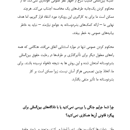
کمیته بین‌المللی صلیب سرخ از اظهار نظر عمومی خودداری نمی‌کند، اما از
محکوم کردن یک‌جانبه طرف‌های یک مخاصمه اجتناب می‌کند. هرچند
ممکن است ما برای به کارگیری این رویکرد مورد انتقاد قرار گیریم، اما هدف
نهایی ما – ارائه کمک‌های بشردوستانه به جوامع نیازمند – نباید به خاطر
بیانیه‌های عمومی به خطر بیفتد.
محکوم کردن عمومی تنها در موارد استثنایی اتفاق می‌افتد، هنگامی که همه
راه‌های معقول دیگر برای تأثیرگذاری بر طرف‌ها در رعایت حقوق بین‌المللی
بشردوستانه امتحان شده و این روش ها به نتیجه دلخواه نرسیده باشند. برای
ما، اتخاذ چنین تصمیمی هرگز آسان نیست، زیرا ممکن است بر کار
بشردوستانه ما تأثیر منفی بگذارد.
چرا
شما
جرایم جنگی را بررسی نمی‌کن
ید
یا با دادگاه‌های بین‌المللی برای
پیگرد قانونی آن‌ها همکاری نمی‌ک
نید
؟
وقتی دولت ها کنوانسیون‌های ژنو را امضا می‌کنند، متعهد می‌شوند حقوق