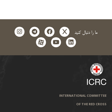
instagram
telegram
facebook
x
ما را دنبال کنید
aparat
youtube
linkedin
INTERNATIONAL COMMITTEE
OF THE RED CROSS