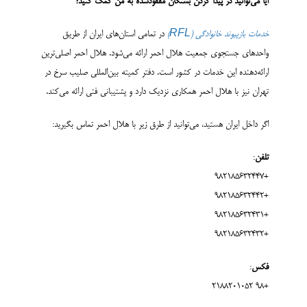
آیا می‌توانید در پیدا کردن بستگان مفقودشده به من کمک کنید؟
خدمات بازپیوند خانوادگی (RFL)
در تمامی استان‌های ایران از طریق
واحدهای جستجوی جمعیت هلال احمر ارائه می‌شود. هلال احمر اصلی‌ترین
ارائه‌دهنده این خدمات در کشور است. دفتر کمیته بین‌­المللی صلیب سرخ در
تهران نیز با هلال احمر همکاری نزدیک دارد و پشتیبانی فنی ارائه می‌کند.
اگر داخل ایران هستید، می‌توانید از طرق زیر با هلال احمر تماس بگیرید:
تلفن
:
+982185632447
+982185632442
+982185632431
+982185632432
فکس
:
+98 2188201052