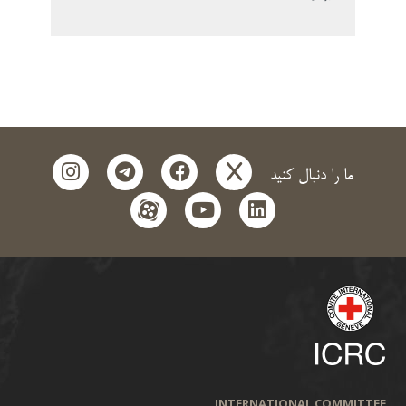
instagram
telegram
facebook
x
ما را دنبال کنید
aparat
youtube
linkedin
INTERNATIONAL COMMITTEE