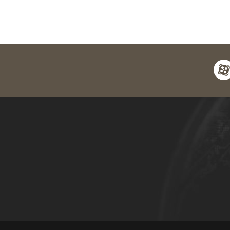
apara
y