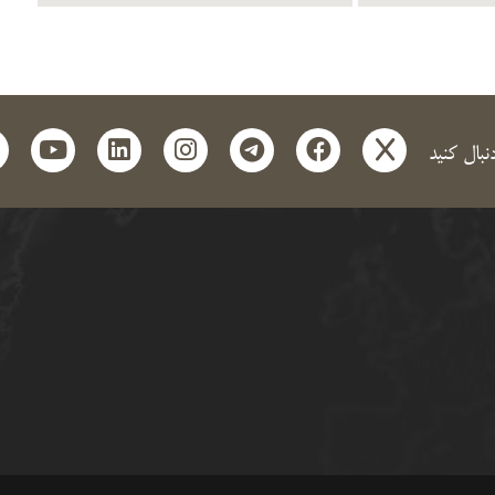
t
outube
linkedin
instagram
telegram
facebook
x
دنبال کنید