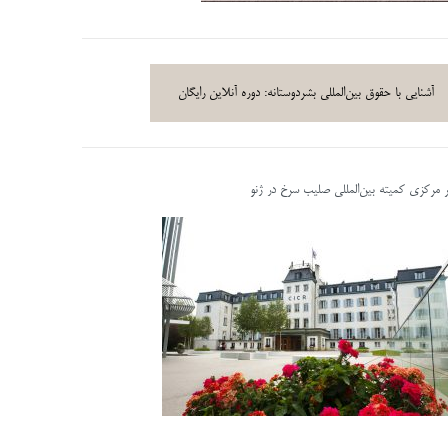
آشنایی با حقوق بین‌المللی بشردوستانه: دوره آنلاین رایگان
ر مرکزی کمیته بین‌المللی صلیب سرخ در ژنو