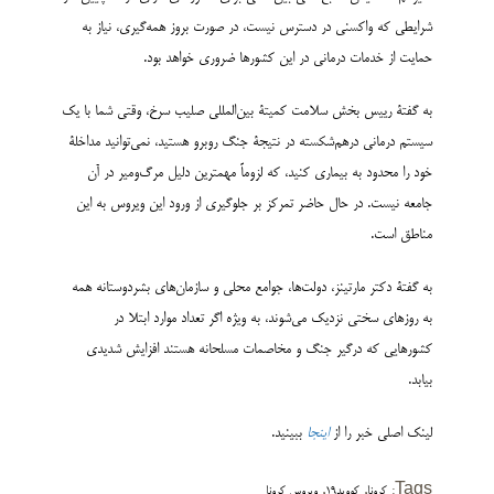
شرایطی که واکسنی در دسترس نیست، در صورت بروز همه‌گیری، نیاز به
حمایت از خدمات درمانی در این کشورها ضروری خواهد بود.
به گفتۀ رییس بخش سلامت کمیتۀ بین‌المللی صلیب سرخ، وقتی شما با یک
سیستم درمانی درهم‌شکسته در نتیجۀ جنگ روبرو هستید، نمی‌توانید مداخلۀ
خود را محدود به بیماری کنید، که لزوماً مهمترین دلیل مرگ‌ومیر در آن
جامعه نیست. در حال حاضر تمرکز بر جلوگیری از ورود این ویروس به این
مناطق است.
به گفتۀ دکتر مارتینز، دولت‌ها، جوامع محلی و سازمان‌های بشردوستانه همه
به روزهای سختی نزدیک می‌شوند، به ویژه اگر تعداد موارد ابتلا در
کشورهایی که درگیر جنگ و مخاصمات مسلحانه هستند افزایش شدیدی
بیابد.
لینک اصلی خبر را از
اینجا
ببینید.
,
,
Tags:
کرونا
کووید19
ویروس کرونا