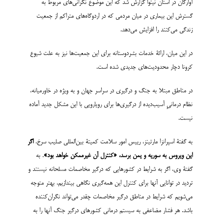
آوارگان در استان نینوا گزارش شد که این موضوع نگرانی‌های مربوط به
گسترش این بیماری در میان مردمی که در اردوگاه‌های متراکم از جمعیت
زندگی می‌کنند را افزایش می‌دهد.
در این میان، ارائۀ خدمات بشردوستانه برای این جمعیت‌ها نیز به علت شیوع
کرونا دچار محدودیت‌های جدیدی شده است.
در مناطق مبتلا به جنگ و درگیری در سراسر جهان و به ویژه در خاورمیانه،
نظام درمانیِ آسیب‌دیده از درگیری‌ها برای رویارویی با این مشکل جدید آماده
نیست.
به گفتۀ اسپرانزا مارتینز، رییس امور سلامت کمیتۀ بین‌المللی صلیب سرخ،
اگر
این ویروس به سوریه و یمن برسد، «کنترل آن غیرممکن خواهد بود»
. به
گفتۀ وی، اگر به شرایط در کشورهایی که درگیر مخاصمات مسلحانه نیستند و
تردید در توانایی آنها برای کنترل این همه‌گیری نگاهی بیندازیم، بهتر متوجه
می‌شویم که شرایط در مناطق درگیر مخاصمات چقدر می‌تواند نگران‌کننده
باشد. هر فشار مضاعفی به سیستم درمانی کشورهای درگیر جنگ آنها را به