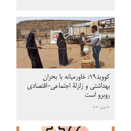
کووید19: خاورمیانه با بحران
بهداشتی و زلزلۀ اجتماعی-اقتصادی
روبرو است
20 آوریل 2020