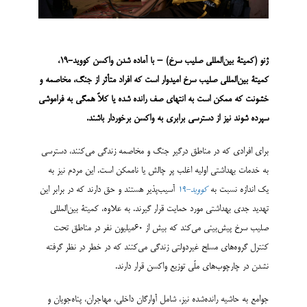
ژنو (کمیتۀ بین‌المللی صلیب سرخ) – با آماده شدن واکسن کووید-19،
کمیتۀ بین‌المللی صلیب سرخ امیدوار است که افراد متأثر از جنگ، مخاصمه و
خشونت که ممکن است به انتهای صف رانده شده یا کلاً همگی به فراموشی
سپرده شوند نیز از دسترسی برابری به واکسن برخوردار باشند.
برای افرادی که در مناطق درگیر جنگ و مخاصمه زندگی می‌کنند، دسترسی
به خدمات بهداشتی اولیه اغلب پر چالش یا ناممکن است. این مردم نیز به
یک اندازه نسبت به
کووید-19
آسیب‌پذیر هستند و حق دارند که در برابر این
تهدید جدی بهداشتی مورد حمایت قرار گیرند. به علاوه، کمیتۀ بین‌المللی
صلیب سرخ پیش‌بینی می‌کند که بیش از 60میلیون نفر در مناطق تحت
کنترل گروه‌های مسلح غیردولتی زندگی می‌کنند که در خطر در نظر گرفته
نشدن در چارچوب‌های ملّی توزیع واکسن قرار دارند.
جوامع به حاشیه رانده‌شده نیز، شامل آوارگان داخلی، مهاجران، پناه‌جویان و