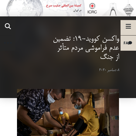
واکسن کووید-19: تضمین
FA
عدم فراموشی مردم متأثر
از جنگ
8 دسامبر 2020