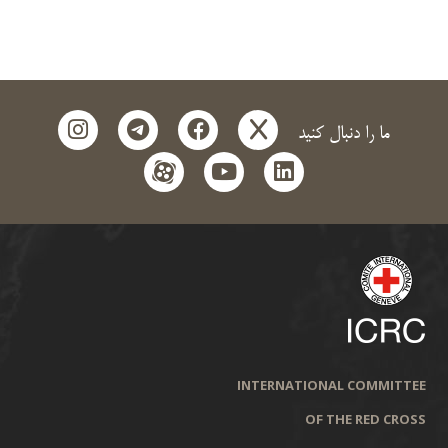
instagram
telegram
facebook
x
ما را دنبال کنید
aparat
youtube
linkedin
INTERNATIONAL COMMITTEE
OF THE RED CROSS