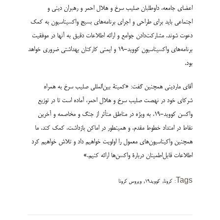
اعضای جامعه، داوطلبان صلیب سرخ و هلال احمر و رهبران دینی و
اجتماعی باید برای طراحی و اجرای برنامه‌های بسیج واکسیناسیون به کمک
دعوت شوند. مشارکت‌دادن جوامع و ارائه اطلاعات دقیق به آنها در موفقیت
برنامه‌های واکسیناسیون کووید-19 و ایمنی کارکنان بهداشتی ضروری خواهد
بود.
آقای ماردینی همچنین گفت: «کمیتۀ بین‌المللی صلیب سرخ به همراه
شرکای خود در نهصت صلیب سرخ و هلال احمر، آماده است تا در توزیع
واکسن کووید-19، به ویژه در مناطق متأثر از جنگ و مخاصمه و آخرین
نقاط در امتداد خطوط مقدم، و همینطور در اماکن بازداشت، کمک کند. ما
همچنین واکیناسیون‌های معمول را اولویت خواهیم داد و تلاش خواهیم کرد
اطلاعات قابل‌اطمینان دربارۀ واکسن‌ها ارائه کنیم.»
,
,
Tags:
کرونا
کووید19
ویروس کرونا