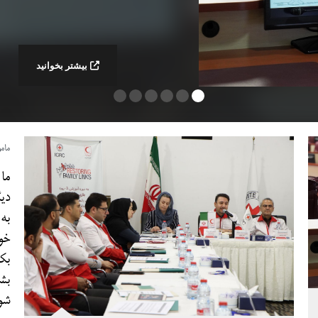
بیشتر بخوانید
مامو
ما
دیگ
به
خو
بک
بش
شو