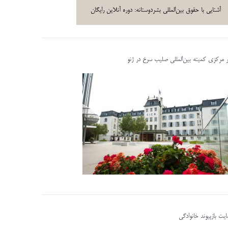
آشنایی با حقوق بین‌المللی بشردوستانه: دوره آنلاین رایگان
ر مرکزی کمیته بین‌المللی صلیب سرخ در ژنو
یت بازپیوند خانوادگی