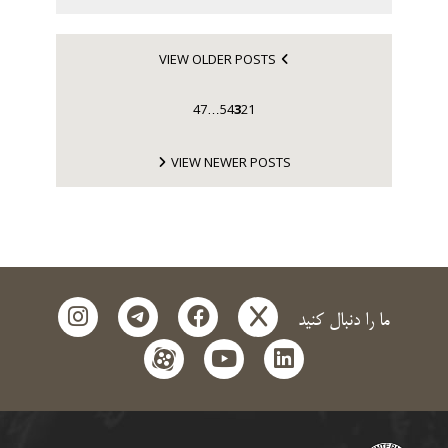
VIEW OLDER POSTS
47
5
4
3
2
1
…
VIEW NEWER POSTS
instagram
telegram
facebook
x
ما را دنبال کنید
aparat
youtube
linkedin